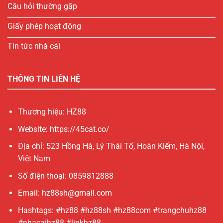
Câu hỏi thường gặp
Giấy phép hoạt động
Tin tức nhà cái
THÔNG TIN LIÊN HỆ
Thương hiệu:
HZ88
Website:
https://45cat.co/
Địa chỉ:
523 Hồng Hà, Lý Thái Tổ, Hoàn Kiếm, Hà Nội,
Việt Nam
Số điện thoại: 0859812888
Email:
hz88sh@gmail.com
Hashtags: #hz88 #hz88sh #hz88com #trangchuhz88
#nhacaihz88 #linkhz88