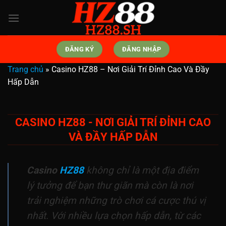
Bỏ
qua
nội
dung
ĐĂNG KÝ
ĐĂNG NHẬP
Trang chủ
»
Casino HZ88 – Nơi Giải Trí Đỉnh Cao Và Đầy
Hấp Dẫn
CASINO HZ88 - NƠI GIẢI TRÍ ĐỈNH CAO
VÀ ĐẦY HẤP DẪN
Casino
HZ88
không chỉ là một địa điểm
lý tưởng để bạn thư giãn mà còn là nơi
trải nghiệm những trò chơi cá cược thú vị
nhất. Với nhiều lựa chọn hấp dẫn, từ các