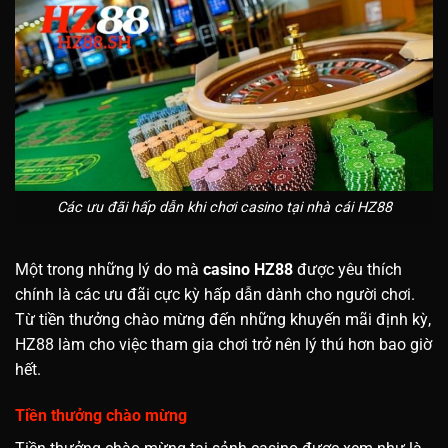
Các ưu đãi hấp dẫn khi chơi casino tại nhà cái HZ88
Một trong những lý do mà
casino HZ88
được yêu thích
chính là các ưu đãi cực kỳ hấp dẫn dành cho người chơi.
Từ tiền thưởng chào mừng đến những khuyến mãi định kỳ,
HZ88 làm cho việc tham gia chơi trở nên lý thú hơn bao giờ
hết.
Tiền thưởng chào mừng