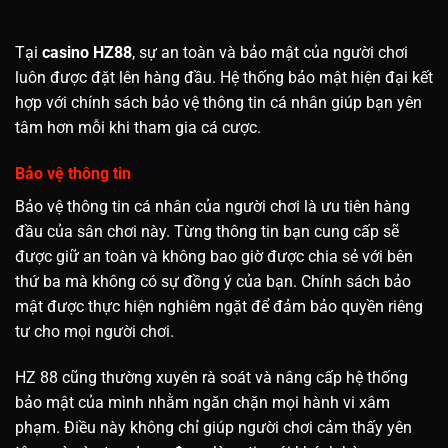
Tại
casino HZ88
, sự an toàn và bảo mật của người chơi
luôn được đặt lên hàng đầu. Hệ thống bảo mật hiện đại kết
hợp với chính sách bảo vệ thông tin cá nhân giúp bạn yên
tâm hơn mỗi khi tham gia cá cược.
Bảo vệ thông tin
Bảo vệ thông tin cá nhân của người chơi là ưu tiên hàng
đầu của sân chơi này. Từng thông tin bạn cung cấp sẽ
được giữ an toàn và không bao giờ được chia sẻ với bên
thứ ba mà không có sự đồng ý của bạn. Chính sách bảo
mật được thực hiện nghiêm ngặt để đảm bảo quyền riêng
tư cho mọi người chơi.
HZ 88 cũng thường xuyên rà soát và nâng cấp hệ thống
bảo mật của mình nhằm ngăn chặn mọi hành vi xâm
phạm. Điều này không chỉ giúp người chơi cảm thấy yên