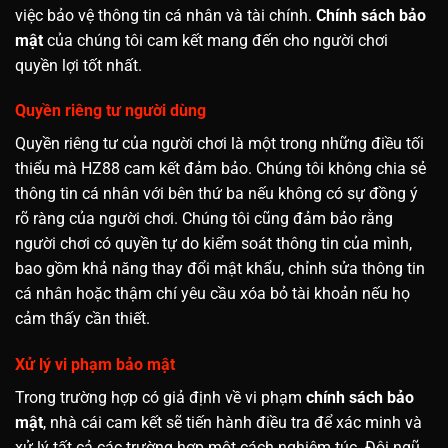
việc bảo vệ thông tin cá nhân và tài chính.
Chính sách bảo
mật
của chúng tôi cam kết mang đến cho người chơi
quyền lợi tốt nhất.
Quyền riêng tư người dùng
Quyền riêng tư của người chơi là một trong những điều tối
thiểu mà HZ88 cam kết đảm bảo. Chúng tôi không chia sẻ
thông tin cá nhân với bên thứ ba nếu không có sự đồng ý
rõ ràng của người chơi.
Chúng tôi cũng đảm bảo rằng
người chơi có quyền tự do kiểm soát thông tin của mình,
bao gồm khả năng thay đổi mật khẩu, chỉnh sửa thông tin
cá nhân hoặc thậm chí yêu cầu xóa bỏ tài khoản nếu họ
cảm thấy cần thiết.
Xử lý vi phạm bảo mật
Trong trường hợp có giả định về vi phạm
chính sách bảo
mật
, nhà cái cam kết sẽ tiến hành điều tra để xác minh và
xử lý tất cả các trường hợp một cách nghiêm túc. Đội ngũ