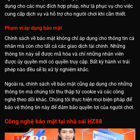
dụng cho các mục đích hợp pháp, như là phục vụ cho việc
cung cấp dịch vụ và hỗ trợ cho người chơi khi cần thiết.
Phạm vi áp dụng bảo mật
Chính sách về bảo mật không chỉ áp dụng cho thông tin cá
nhân mà còn cho tất cả các giao dịch tài chính. Những
thông tin này sẽ được mã hóa và chỉ những nhân viên
được ủy quyền mới có quyền truy cập. Bất kỳ hành vi trái
phép nào đều sẽ bị xử lý nghiêm khắc.
Ngoài ra, chính sách về bảo mật cũng áp dụng cho những
thông tin mà chúng tôi thu thập từ cookie và các công
nghệ theo dõi khác. Chúng tôi thực hiện mọi biện pháp để
bảo vệ thông tin này để đảm bảo quyền lợi của người chơi.
Công nghệ bảo mật tại nhà cái HZ88