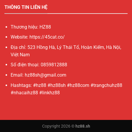
THÔNG TIN LIÊN HỆ
Thương hiệu:
HZ88
Website:
https://45cat.co/
Địa chỉ:
523 Hồng Hà, Lý Thái Tổ, Hoàn Kiếm, Hà Nội,
Việt Nam
Số điện thoại: 0859812888
Email:
hz88sh@gmail.com
Hashtags: #hz88 #hz88sh #hz88com #trangchuhz88
#nhacaihz88 #linkhz88
Copyright 2026 ©
hz88.sh