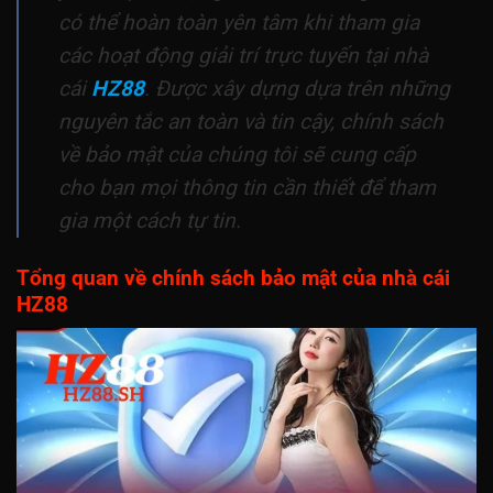
có thể hoàn toàn yên tâm khi tham gia
các hoạt động giải trí trực tuyến tại nhà
cái
HZ88
. Được xây dựng dựa trên những
nguyên tắc an toàn và tin cậy, chính sách
về bảo mật của chúng tôi sẽ cung cấp
cho bạn mọi thông tin cần thiết để tham
gia một cách tự tin.
Tổng quan về chính sách bảo mật của nhà cái
HZ88