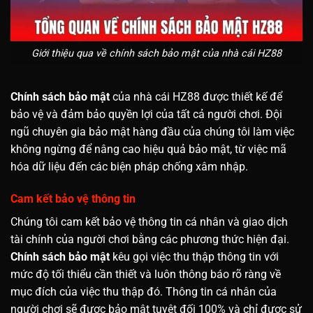
Giới thiệu qua về chính sách bảo mật của nhà cái HZ88
Chính sách bảo mật
của nhà cái HZ88 được thiết kế để
bảo vệ và đảm bảo quyền lợi của tất cả người chơi. Đội
ngũ chuyên gia bảo mật hàng đầu của chúng tôi làm việc
không ngừng để nâng cao hiệu quả bảo mật, từ việc mã
hóa dữ liệu đến các biện pháp chống xâm nhập.
Cam kết bảo vệ thông tin
Chúng tôi cam kết bảo vệ thông tin cá nhân và giao dịch
tài chính của người chơi bằng các phương thức hiện đại.
Chính sách bảo mật
kêu gọi việc thu thập thông tin với
mức độ tối thiểu cần thiết và luôn thông báo rõ ràng về
mục đích của việc thu thập đó.
Thông tin cá nhân của
người chơi sẽ được bảo mật tuyệt đối 100% và chỉ được sử