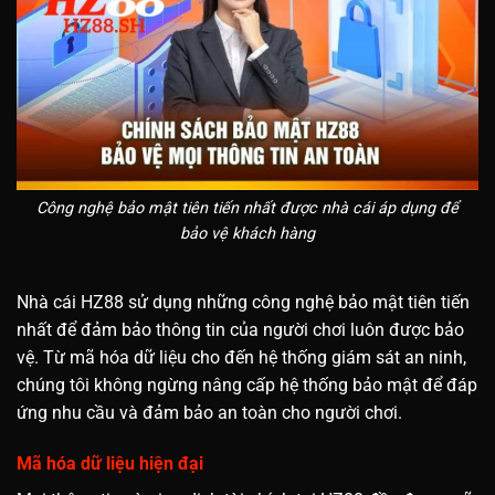
Công nghệ bảo mật tiên tiến nhất được nhà cái áp dụng để
bảo vệ khách hàng
Nhà cái HZ88 sử dụng những công nghệ bảo mật tiên tiến
nhất để đảm bảo thông tin của người chơi luôn được bảo
vệ. Từ mã hóa dữ liệu cho đến hệ thống giám sát an ninh,
chúng tôi không ngừng nâng cấp hệ thống bảo mật để đáp
ứng nhu cầu và đảm bảo an toàn cho người chơi.
Mã hóa dữ liệu hiện đại