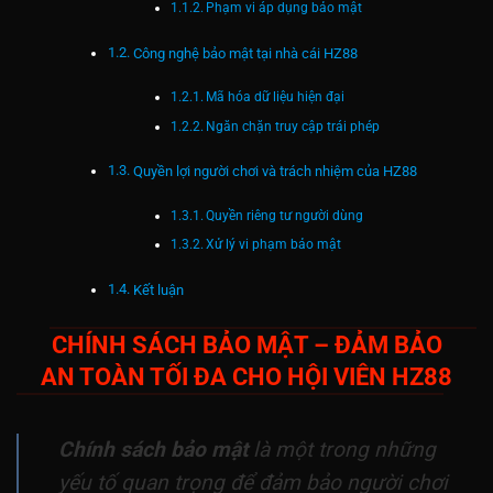
Phạm vi áp dụng bảo mật
Công nghệ bảo mật tại nhà cái HZ88
Mã hóa dữ liệu hiện đại
Ngăn chặn truy cập trái phép
Quyền lợi người chơi và trách nhiệm của HZ88
Quyền riêng tư người dùng
Xử lý vi phạm bảo mật
Kết luận
CHÍNH SÁCH BẢO MẬT – ĐẢM BẢO
AN TOÀN TỐI ĐA CHO HỘI VIÊN HZ88
Chính sách bảo mật
là một trong những
yếu tố quan trọng để đảm bảo người chơi