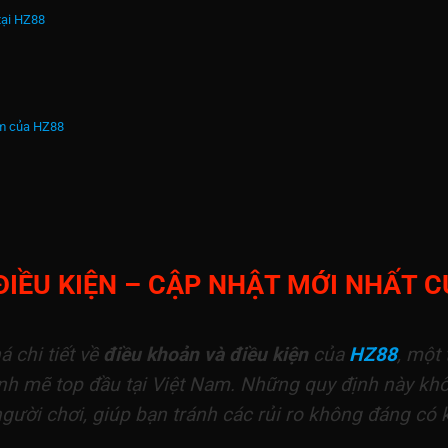
tại HZ88
hạm của HZ88
ĐIỀU KIỆN – CẬP NHẬT MỚI NHẤT C
á chi tiết về
điều khoản và điều kiện
của
HZ88
, một
ạnh mẽ top đầu tại Việt Nam. Những quy định này k
gười chơi, giúp bạn tránh các rủi ro không đáng có 