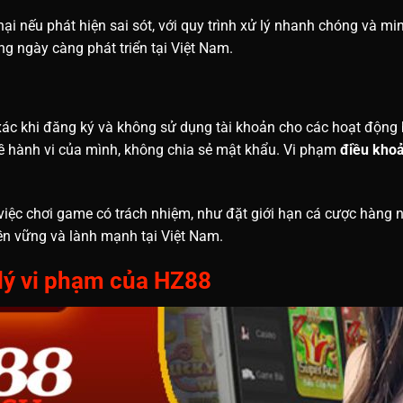
ại nếu phát hiện sai sót, với quy trình xử lý nhanh chóng và mi
ang ngày càng phát triển tại Việt Nam.
xác khi đăng ký và không sử dụng tài khoản cho các hoạt động 
về hành vi của mình, không chia sẻ mật khẩu. Vi phạm
điều khoả
iệc chơi game có trách nhiệm, như đặt giới hạn cá cược hàng ng
n vững và lành mạnh tại Việt Nam.
 lý vi phạm của HZ88