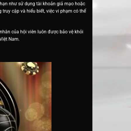
hạn như sử dụng tài khoản giả mạo hoặc
truy cập và hiểu biết, việc vi phạm có thể
nhân của hội viên luôn được bảo vệ khỏi
 Việt Nam.