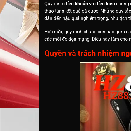
Quy định
điều khoản và điều kiện
chung 
thao túng kết quả cá cược. Những quy tắc 
dẫn đến hậu quả nghiêm trọng, như tịch t
Hơn nữa, quy định chung còn bao gồm các
các mối đe dọa mạng. Điều này làm cho nh
Quyền và trách nhiệm ngư