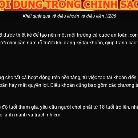
Khái quát qua về điều khoản và điều kiện HZ88
 được thiết kế để tạo nên một môi trường cá cược an toàn, côn
ười chơi cần nắm rõ trước khi đăng ký tài khoản, giúp tránh c
cho tất cả hoạt động trên nền tảng, từ việc tạo tài khoản đến 
khoản hay mất quyền lợi. Điều khoản cũng bao gồm các chương 
ề độ tuổi tham gia, yêu cầu người chơi phải từ 18 tuổi trở lên, 
c lành mạnh và trách nhiệm.