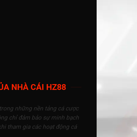
ỦA NHÀ CÁI HZ88
 trong những nền tảng cá cược
hông chỉ đảm bảo sự minh bạch
khi tham gia các hoạt động cá