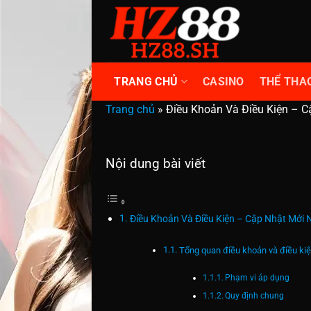
Bỏ
qua
nội
dung
TRANG CHỦ
CASINO
THỂ THA
Trang chủ
»
Điều Khoản Và Điều Kiện – 
Nội dung bài viết
Điều Khoản Và Điều Kiện – Cập Nhật Mới 
Tổng quan điều khoản và điều ki
Phạm vi áp dụng
Quy định chung