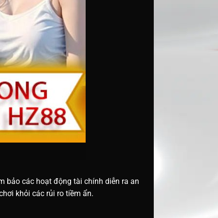
 bảo các hoạt động tài chính diễn ra an
hơi khỏi các rủi ro tiềm ẩn.