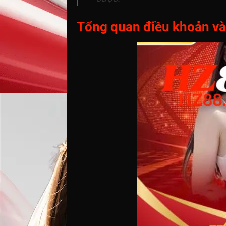
Tổng quan điều khoản và