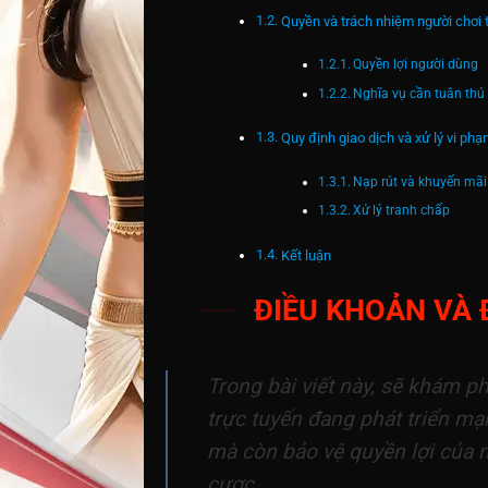
Quyền và trách nhiệm người chơi 
Quyền lợi người dùng
Nghĩa vụ cần tuân thủ
Quy định giao dịch và xử lý vi p
Nạp rút và khuyến mãi
Xử lý tranh chấp
Kết luận
ĐIỀU KHOẢN VÀ 
Trong bài viết này, sẽ khám ph
trực tuyến đang phát triển m
mà còn bảo vệ quyền lợi của n
cược.