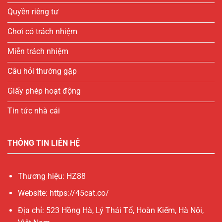
Quyền riêng tư
Chơi có trách nhiệm
Miễn trách nhiệm
Câu hỏi thường gặp
Giấy phép hoạt động
Tin tức nhà cái
THÔNG TIN LIÊN HỆ
Thương hiệu:
HZ88
Website:
https://45cat.co/
Địa chỉ:
523 Hồng Hà, Lý Thái Tổ, Hoàn Kiếm, Hà Nội,