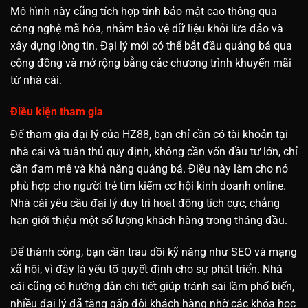
Mô hình này cũng tích hợp tính bảo mật cao thông qua
công nghệ mã hóa, nhằm bảo vệ dữ liệu khỏi lừa đảo và
xây dựng lòng tin. Đại lý mới có thể bắt đầu quảng bá qua
cộng đồng và mở rộng bằng các chương trình khuyến mãi
từ nhà cái.
Điều kiện tham gia
Để tham gia đại lý của HZ88, bạn chỉ cần có tài khoản tại
nhà cái và tuân thủ quy định, không cần vốn đầu tư lớn, chỉ
cần đam mê và khả năng quảng bá. Điều này làm cho nó
phù hợp cho người trẻ tìm kiếm cơ hội kinh doanh online.
Nhà cái yêu cầu đại lý duy trì hoạt động tích cực, chẳng
hạn giới thiệu một số lượng khách hàng trong tháng đầu.
Để thành công, bạn cần trau dồi kỹ năng như SEO và mạng
xã hội, vì đây là yếu tố quyết định cho sự phát triển. Nhà
cái cũng có hướng dẫn chi tiết giúp tránh sai lầm phổ biến,
nhiều đại lý đã tăng gấp đôi khách hàng nhờ các khóa học