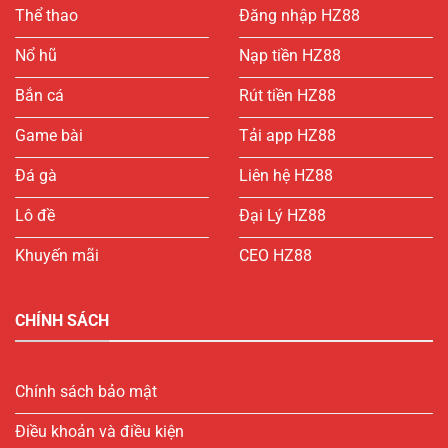
Thể thao
Đăng nhập HZ88
Nổ hũ
Nạp tiền HZ88
Bắn cá
Rút tiền HZ88
Game bài
Tải app HZ88
Đá gà
Liên hệ HZ88
Lô đề
Đại Lý HZ88
Khuyến mãi
CEO HZ88
CHÍNH SÁCH
Chính sách bảo mật
Điều khoản và điều kiện