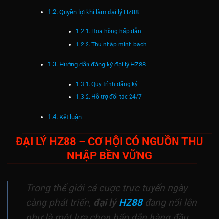
Quyền lợi khi làm đại lý HZ88
Hoa hồng hấp dẫn
Thu nhập minh bạch
Hướng dẫn đăng ký đại lý HZ88
Quy trình đăng ký
Hỗ trợ đối tác 24/7
Kết luận
ĐẠI LÝ HZ88 – CƠ HỘI CÓ NGUỒN THU
NHẬP BỀN VỮNG
Trong thế giới cá cược trực tuyến ngày
càng phát triển,
đại lý
HZ88
đang nổi lên
như là một lựa chọn hấp dẫn hàng đầu