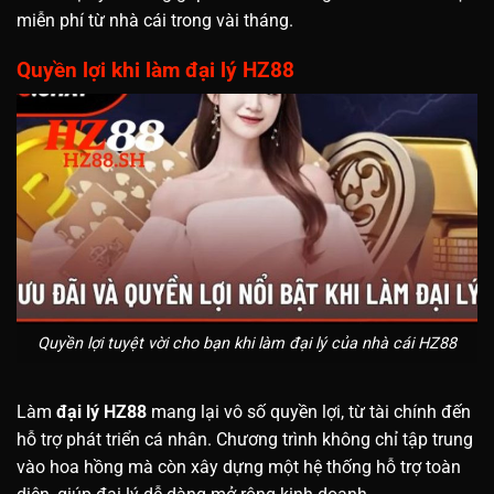
miễn phí từ nhà cái trong vài tháng.
Quyền lợi khi làm đại lý HZ88
Quyền lợi tuyệt vời cho bạn khi làm đại lý của nhà cái HZ88
Làm
đại lý HZ88
mang lại vô số quyền lợi, từ tài chính đến
hỗ trợ phát triển cá nhân. Chương trình không chỉ tập trung
vào hoa hồng mà còn xây dựng một hệ thống hỗ trợ toàn