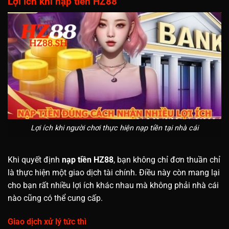
Lợi ích khi nạp tiền HZ88
Lợi ích khi người chơi thực hiện nạp tiền tại nhà cái
Khi quyết định
nạp tiền HZ88
, bạn không chỉ đơn thuần chỉ
là thực hiện một giao dịch tài chính. Điều này còn mang lại
cho bạn rất nhiều lợi ích khác nhau mà không phải nhà cái
nào cũng có thể cung cấp.
Giao dịch xử lý tức thì