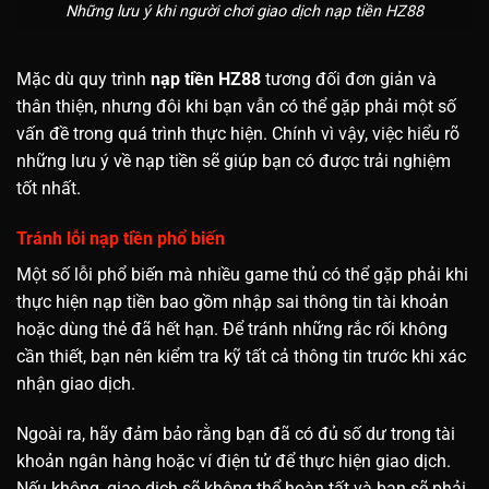
Những lưu ý khi người chơi giao dịch nạp tiền HZ88
Mặc dù quy trình
nạp tiền HZ88
tương đối đơn giản và
thân thiện, nhưng đôi khi bạn vẫn có thể gặp phải một số
vấn đề trong quá trình thực hiện. Chính vì vậy, việc hiểu rõ
những lưu ý về nạp tiền sẽ giúp bạn có được trải nghiệm
tốt nhất.
Tránh lỗi nạp tiền phổ biến
Một số lỗi phổ biến mà nhiều game thủ có thể gặp phải khi
thực hiện nạp tiền bao gồm nhập sai thông tin tài khoản
hoặc dùng thẻ đã hết hạn. Để tránh những rắc rối không
cần thiết, bạn nên kiểm tra kỹ tất cả thông tin trước khi xác
nhận giao dịch.
Ngoài ra, hãy đảm bảo rằng bạn đã có đủ số dư trong tài
khoản ngân hàng hoặc ví điện tử để thực hiện giao dịch.
Nếu không, giao dịch sẽ không thể hoàn tất và bạn sẽ phải