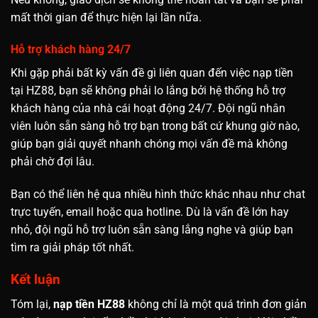
mất thời gian để thực hiện lại lần nữa.
Hỗ trợ khách hàng 24/7
Khi gặp phải bất kỳ vấn đề gì liên quan đến việc nạp tiền
tại HZ88, bạn sẽ không phải lo lắng bởi hệ thống hỗ trợ
khách hàng của nhà cái hoạt động 24/7. Đội ngũ nhân
viên luôn sẵn sàng hỗ trợ bạn trong bất cứ khung giờ nào,
giúp bạn giải quyết nhanh chóng mọi vấn đề mà không
phải chờ đợi lâu.
Bạn có thể liên hệ qua nhiều hình thức khác nhau như chat
trực tuyến, email hoặc qua hotline. Dù là vấn đề lớn hay
nhỏ, đội ngũ hỗ trợ luôn sẵn sàng lắng nghe và giúp bạn
tìm ra giải pháp tốt nhất.
Kết luận
Tóm lại,
nạp tiền HZ88
không chỉ là một quá trình đơn giản